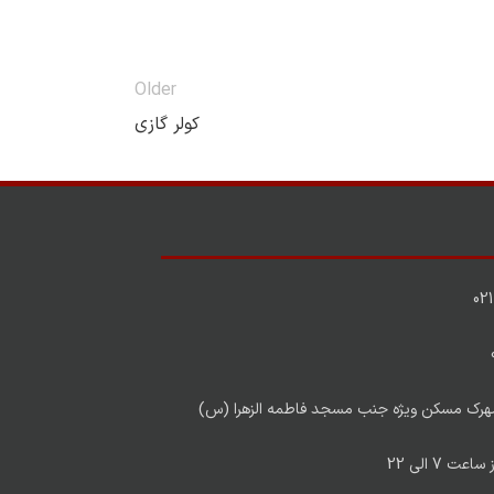
Older
کولر گازی
، شهرک مسکن ویژه جنب مسجد فاطمه الزهرا (س)
 7 الی 22