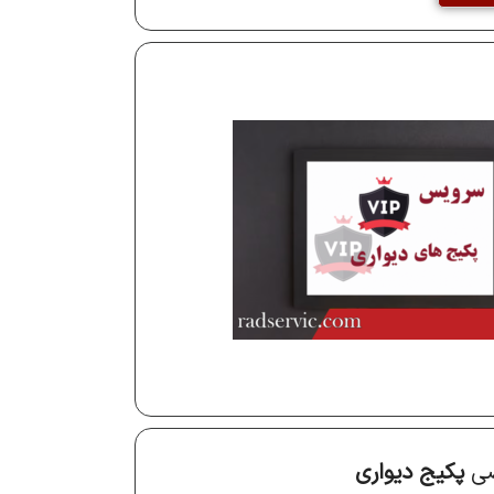
صی
پکیج دیواری