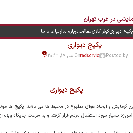
یشی در غرب تهران
پکیج دیواری
کولر گازی
مقالات
درباره ما
ارتباط با ما
پکیج دیواری
0
Posted by
radservic
On می 17, 2023
پکیج دیواری
ین گرمایش و ایجاد هوای مطبوع در محیط ها می باشد.
پکیج
ها موتو
روزه بسیار مورد استقبال مردم قرار گرفته و به سرعت جایگاه ویژه ای 