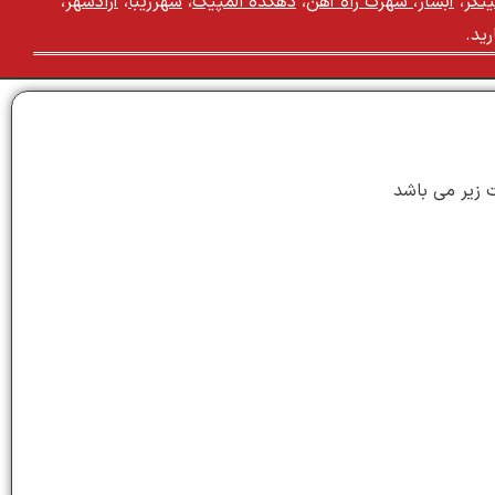
تگر
،
آبشار
،
شهرک راه آهن
،
دهکده المپیک
،
شهرزیبا
،
آزادشهر
،
ید.