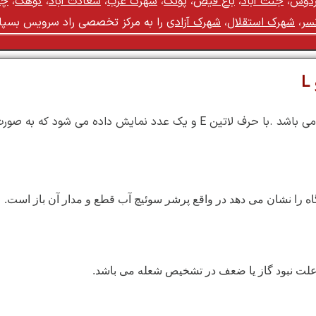
فردوس
،
جنت آباد
،
باغ فیض
،
پونک
،
شهرک غرب
،
سعادت آباد
،
کوهک
،
چی
نسر
،
شهرک استقلال
،
شهرک آزادی
را به مرکز تخصصی راد سرویس بسپار
ه را نشان می دهد در واقع پرشر سوئیچ آب قطع و مدار آن باز است.
لت نبود گاز یا ضعف در تشخیص شعله می باشد.