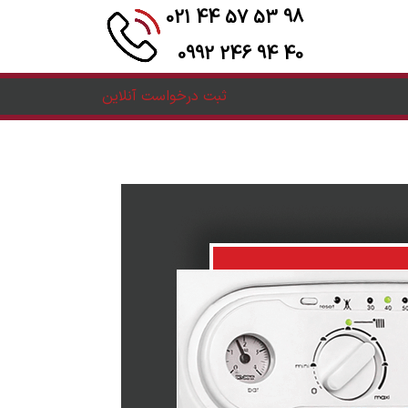
98 53 57 44 021
40 94 246 0992
ثبت درخواست آنلاین