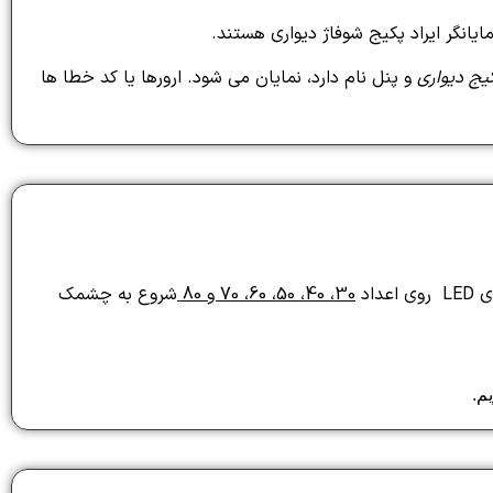
نگر ایراد پکیج شوفاژ دیواری هستند.
یج دیواری
و پنل نام دارد، نمایان می شود. ارورها یا کد خطا ها
اد
30، 40، 50، 60، 70 و 80
شروع به چشمک
م.