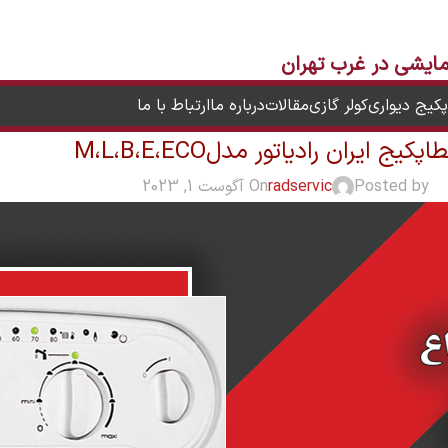
یشی در غرب تهران
پکیج دیواری
کولر گازی
مقالات
درباره ما
ارتباط با ما
کیج ایران رادیاتور مدلM،L،B،E،ECO
Posted by
radservic
On آگوست 1, 2023