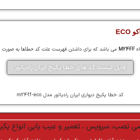
ECO
ه
M24FF
می باشد که برای داشتن فهرست علت
به صورت لیست میتو
کد خطاها
فایل لیست کد های خطا پکیج ایران رادیاتور
کد خطا پکیج دیواری ایران رادیاتور مدل m24ff-eco
نصب، سرویس ، تعمیر و عیب یابی انواع پکیج 