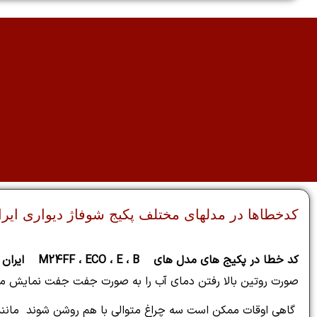
کدخطاها در مدلهای مختلف پکیج شوفاژ دیواری ایران
کد خطا در پکیج های مدل های M24FF ، ECO ، E ، B ایران رادیاتور
صورت روتین بالا رفتن دمای آب را به صورت جفت جفت نمایش می دهند مانند 80 70 <==> 60 50 <==> 40 30 و در م
گاهی اوقات ممکن است سه چراغ متوالی با هم روشن شوند مانن