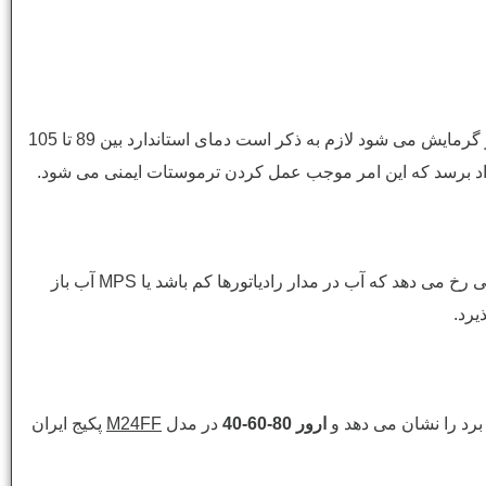
وقتی اتفاق می افتد که مسیر آب به خوبی گردش نداشته و این امر باعث بالارفتن دمای مدار گرمایش می شود لازم به ذکر است دمای استاندارد بین 89 تا 105
زمانی رخ می دهد که آب در مدار رادیاتورها کم باشد یا MPS آب باز
یرد.
برد را نشان می دهد و
ارور 80-60-40
در مدل
M24FF
پکیج ایران